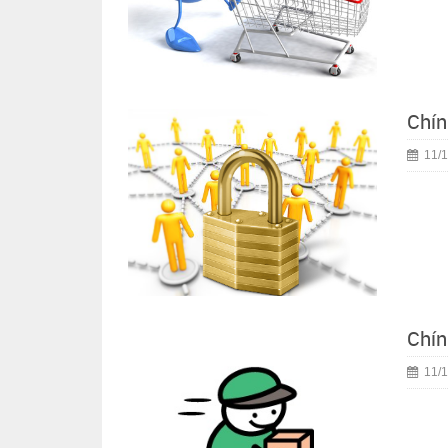
Chín
11/1
Chín
11/1