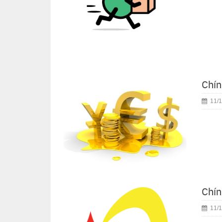
Chín
11/1
Chín
11/1