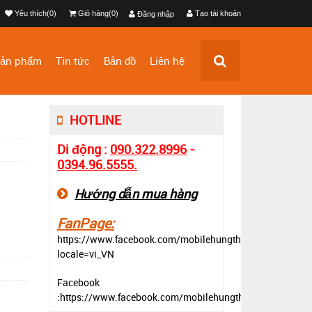
Yêu thích(0)
Giỏ hàng(0)
Tạo tài khoản
Đăng nhập
ản phẩm
Tin tức
Bản đồ
Liên hệ
HOTLINE
Di động :
090.322.8996
-
0394.96.5555.
Hướng dẫn mua hàng
FanPage:
https://www.facebook.com/mobilehungthinh?
locale=vi_VN
Facebook
:https://www.facebook.com/mobilehungthinh