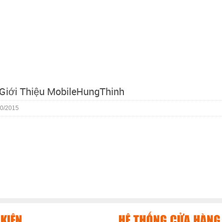
 Giới Thiệu MobileHungThinh
0/2015
KIỆN
HỆ THỐNG CỬA HÀNG