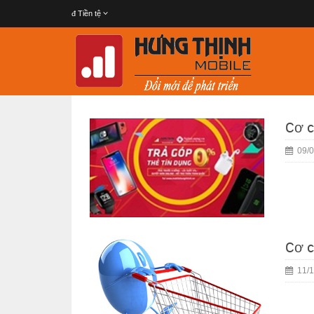
đ
Tiền tệ
Cơ c
09/0
Cơ c
11/1