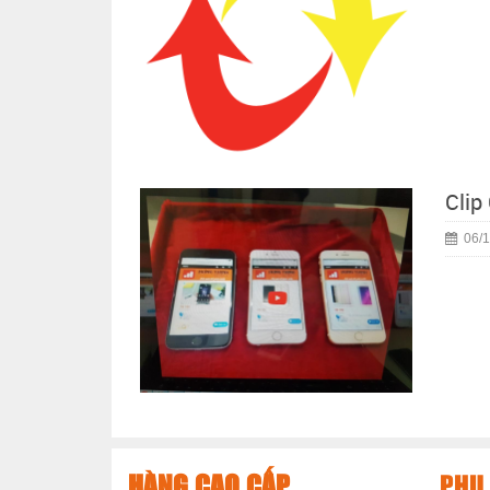
Clip
06/1
HÀNG CAO CẤP
PHỤ 