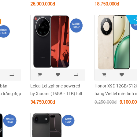
sắc full box .
full box .
26.900.000đ
18.750.000đ
-
 bản
Leica Leitzphone powered
Honor X9D 12GB/512
 trắng đẹp
by Xiaomi (16GB - 1TB) full
hàng Viettel mới tinh
box .
Seal
34.750.000đ
9.250.000đ
9.100.0