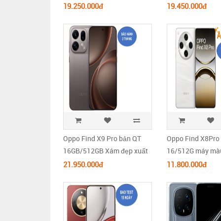
full box còn bảo hành
full box
19.250.000đ
19.450.000đ
Oppo Find X9 Pro bản QT
Oppo Find X8Pro
16GB/512GB Xám đẹp xuất
16/512G máy màu
sắc .
xuất sắc.
21.950.000đ
11.800.000đ