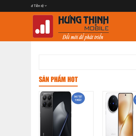
đ
Tiền tệ
SẢN PHẨM HOT