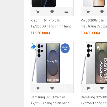
Xiaomi 15T Pro bản
Vivo X200s bản 
12/256GB hàng chính hãng
màu trắng đẹp xuấ
máy đẹp xuất sắc full box.
box.
11.950.000đ
13.400.000đ
Samsung S25Ultra bản
Samsung S25Ultr
12/256G hàng chính hãng
12/256G hàng ch