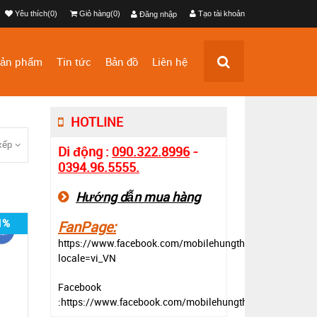
Yêu thích(0)
Giỏ hàng(0)
Tạo tài khoản
Đăng nhập
ản phẩm
Tin tức
Bản đồ
Liên hệ
HOTLINE
xếp
Di động :
090.322.8996
-
0394.96.5555.
Hướng dẫn mua hàng
1%
FanPage:
https://www.facebook.com/mobilehungthinh?
locale=vi_VN
Facebook
:https://www.facebook.com/mobilehungthinh