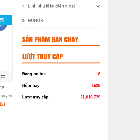
Linh phụ kiện điện thoại
2%
HONOR
SẢN PHẨM BÁN CHẠY
LƯỢT TRUY CẬP
Đang online
6
Hôm nay
1628
GB
 nguyên
Lượt truy cập
11,016,739
00đ