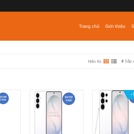
Trang chủ
Giới thiệu
S
Sắp 
Hiển thị
-