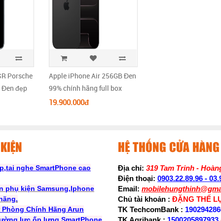
SR Porsche
Apple iPhone Air 256GB Đen
 Đen đẹp
99% chính hãng full box
19.900.000đ
KIỆN
HỆ THỐNG CỬA HÀNG
p,tai nghe SmartPhone cao
Địa chỉ:
319 Tam Trinh - Hoàng
Điện thoại:
0903.22.89.96 - 03
n phụ kiện Samsung,Iphone
Email:
mobilehungthinh@gma
 hãng
.
Chủ tài khoản :
ĐẶNG THẾ L
ự Phòng Chính Hãng Arun
TK TechcomBank :
190294286
ường lực,ốp lưng SmartPhone
TK Agribank :
1500205897933