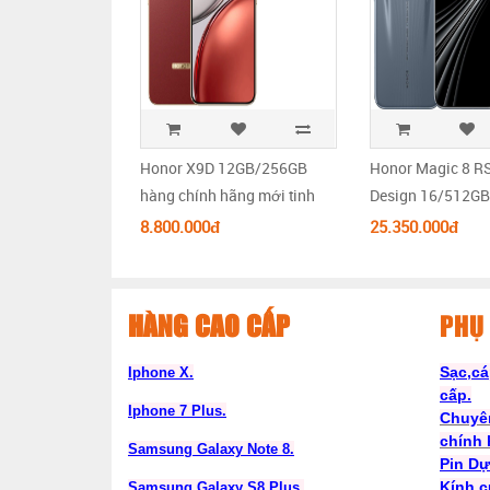
Honor X9D 12GB/256GB
Honor Magic 8 R
hàng chính hãng mới tinh
Design 16/512GB
nguyên Seal
xuất sắc full box
8.800.000đ
25.350.000đ
HÀNG CAO CẤP
PHỤ 
Sạc,cá
Iphone X.
cấp.
Iphone 7 Plus.
Chuyê
chính
Samsung Galaxy Note 8.
Pin D
Kính c
Samsung Galaxy S8 Plus.