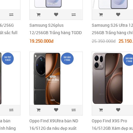
16/256G
Samsung S26plus
Samsung S26 Ultra 1
t sắc full
12/256GB Trắng hàng TGDD
256GB Trắng hàng ch
full box
hãng new Seal
19.250.000đ
25.350.000đ
25.150
a bản
Oppo Find X9Ultra bản ND
Oppo Find X9S Pro
ính hãng
16/512G da nâu đẹp xuất
16/512GB Xám đẹp xu