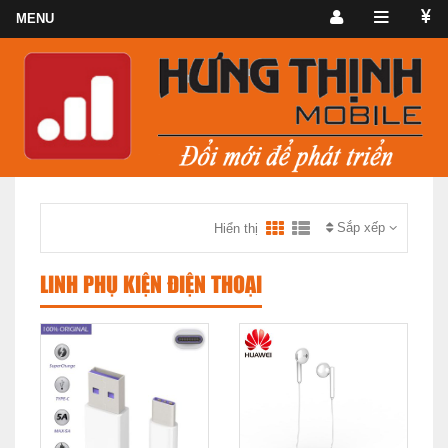
Sắp xếp
Hiển thị
LINH PHỤ KIỆN ĐIỆN THOẠI